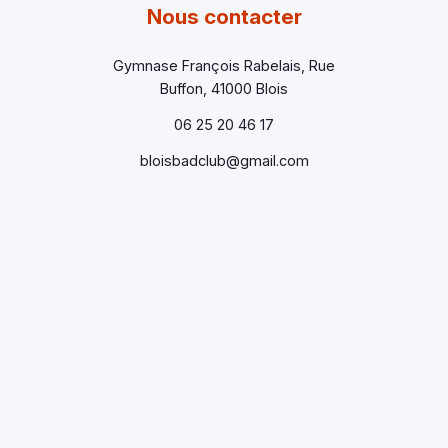
Nous contacter
Gymnase François Rabelais, Rue
Buffon, 41000 Blois
06 25 20 46 17
bloisbadclub@gmail.com
Formulaire de contact
Mentions légales
Politique de confidentialité
© 2025 Blois Badminton Club - Tous droits réservés